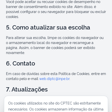
Você pode aceitar ou recusar cookies de desempenho no
banner de consentimento exibido no site. Além disso, é
possível configurar o seu navegador para bloquear ou excluir
cookies.
5. Como atualizar sua escolha
Para alterar sua escolha, limpe os cookies do navegador ou
o armazenamento local do navegador e recarregue a
página. Assim, o banner de cookies poderá ser exibido
novamente.
6. Contato
Em caso de dúvidas sobre esta Política de Cookies, entre em
contato pelo e-mail
web.diptc@inpe.br
.
7. Atualizações
Esta política pode ser atualizada periodicamente.
Os cookies utilizados no site do CPTEC são estritamente
Recomendamos consultar esta página sempre que houver
necessários. Os cookies armazenam informação da última
alterações nas práticas de cookies.